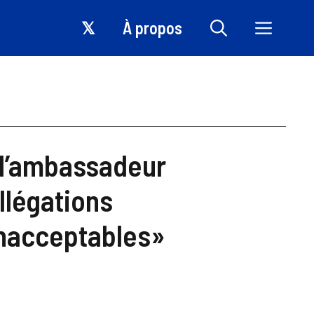
𝕏
À propos
 l’ambassadeur
llégations
inacceptables»