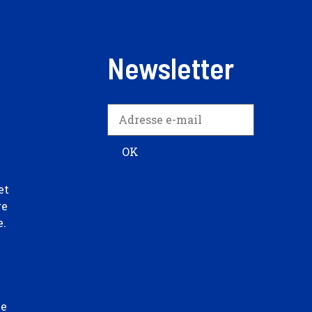
Newsletter
et
re
e.
ée