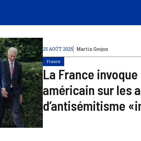
25 AOÛT 2025
Martin Goujon
France
La France invoque
américain sur les a
d’antisémitisme «