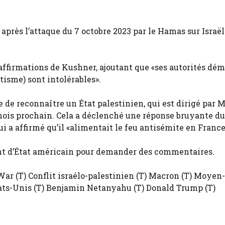
rès l’attaque du 7 octobre 2023 par le Hamas sur Israël 
 affirmations de Kushner, ajoutant que «ses autorités dé
itisme) sont intolérables».
e de reconnaître un État palestinien, qui est dirigé par 
ois prochain. Cela a déclenché une réponse bruyante du
 a affirmé qu’il «alimentait le feu antisémite en France
ent d’État américain pour demander des commentaires.
ar (T) Conflit israélo-palestinien (T) Macron (T) Moyen
 États-Unis (T) Benjamin Netanyahu (T) Donald Trump (T)