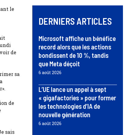
ant le
DERNIERS ARTICLES
Microsoft affiche un bénéfice
ait
lundi
record alors que les actions
evoir de
bondissent de 10 %, tandis
que Meta déçoit
6 août 2026
rimer sa
a
r».
L’UE lance un appel à sept
« gigafactories » pour former
ion de
les technologies d’IA de
e
nouvelle génération
6 août 2026
Je sais