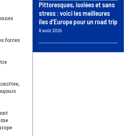
Pittoresques, isolées et sans
stress : voici les meilleures
sonnes
îles d’Europe pour un road trip
8 août 2026
es forces
tre
mmittee,
oujours
 ont
même
urope