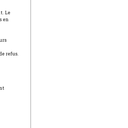
t. Le
s en
urs
de refus.
nt