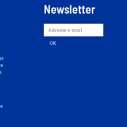
Newsletter
et
re
e.
ée