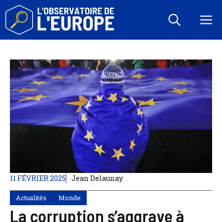
Aller
au
M
contenu
11 FÉVRIER 2025
Jean Delaunay
Actualités
Monde
La corruption s’aggrave à