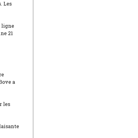
. Les
 ligne
ine 21
re
 Bove a
r les
laisante