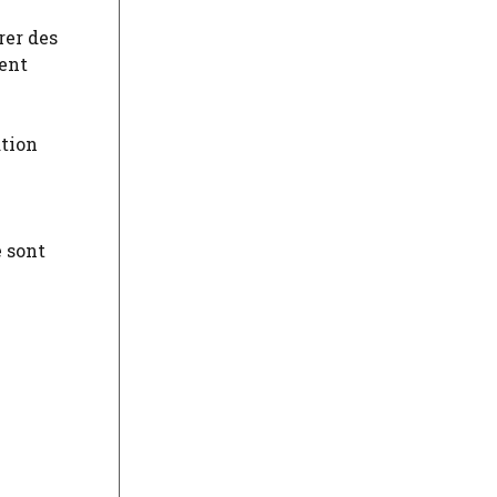
rer des
ient
ation
e sont