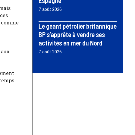
Espagne
rmais
7 août 2026
nces
on comme
Le géant pétrolier britannique
BP s’apprête à vendre ses
activités en mer du Nord
t aux
7 août 2026
tement
 temps