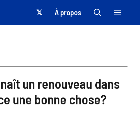
𝕏
À propos
nnaît un renouveau dans
-ce une bonne chose?