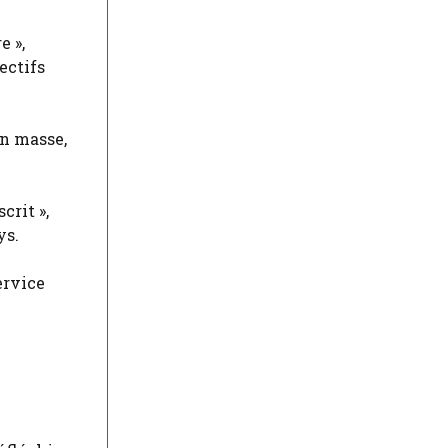
e »,
ectifs
en masse,
crit »,
ys.
ervice