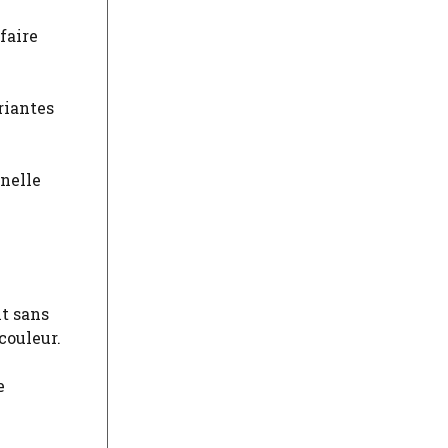
faire
uriantes
nnelle
nt sans
couleur.
e