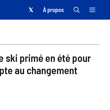
𝕏
À propos
de ski primé en été pour
apte au changement