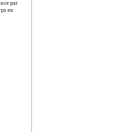
ence par
rps en