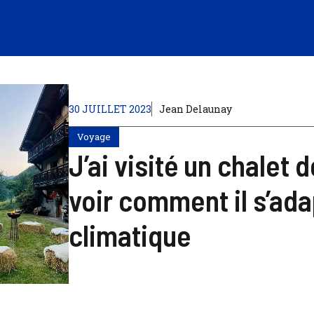
30 JUILLET 2023
Jean Delaunay
Voyage
J’ai visité un chalet 
voir comment il s’ad
climatique