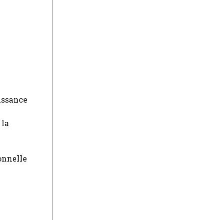
issance
 la
onnelle