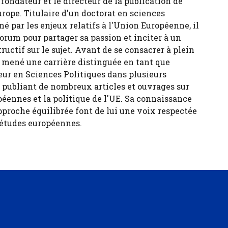
fondateur et le directeur de la publication de
urope. Titulaire d'un doctorat en sciences
né par les enjeux relatifs à l'Union Européenne, il
forum pour partager sa passion et inciter à un
tructif sur le sujet. Avant de se consacrer à plein
 a mené une carrière distinguée en tant que
eur en Sciences Politiques dans plusieurs
, publiant de nombreux articles et ouvrages sur
péennes et la politique de l'UE. Sa connaissance
pproche équilibrée font de lui une voix respectée
 études européennes.