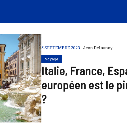
5 SEPTEMBRE 2023
Jean Delaunay
Voyage
Italie, France, Es
européen est le pi
?