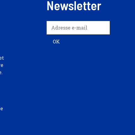
Newsletter
et
re
e.
ée