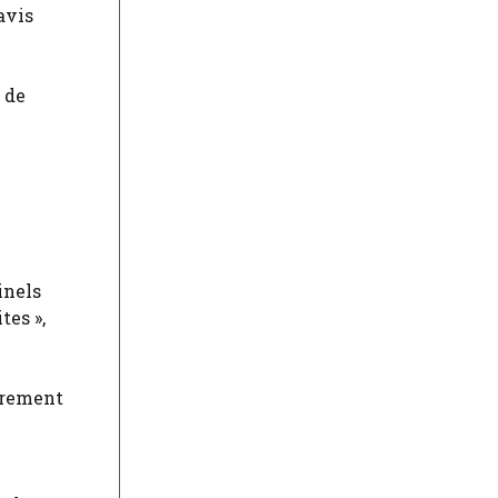
avis
 de
inels
tes »,
ièrement