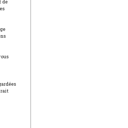
t de
es
age
ons
vous
gardées
rait