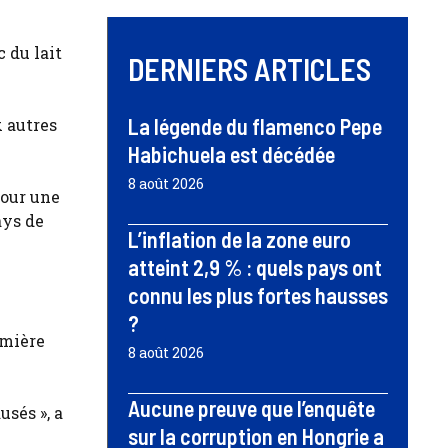
 du lait
DERNIERS ARTICLES
La légende du flamenco Pepe
x autres
Habichuela est décédée
8 août 2026
pour une
ays de
L’inflation de la zone euro
atteint 2,9 % : quels pays ont
connu les plus fortes hausses
?
rmière
8 août 2026
Aucune preuve que l’enquête
sés », a
sur la corruption en Hongrie a