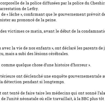
corporelle de la police diffusées par la police du Cheshi
’arrestation de Letby.
e de « lâche », confirmant que le gouvernement prévoit d
sister au prononcé de la peine.
s des victimes ce matin, avant le début de la condamnati
eu avec la vie de nos enfants », ont déclaré les parents d
cu, mais a subi des lésions cérébrales.
 « comme quelque chose d’une histoire d’horreur ».
ultérieure ont déclenché une enquête gouvernementale a
 la détection pendant si longtemps.
t ont tenté de faire taire les médecins qui ont sonné l’al
e l’unité néonatale où elle travaillait, à la BBC plus tôt