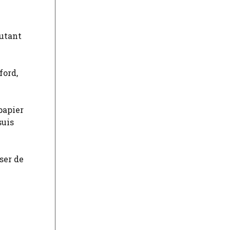
outant
ford,
papier
suis
ser de