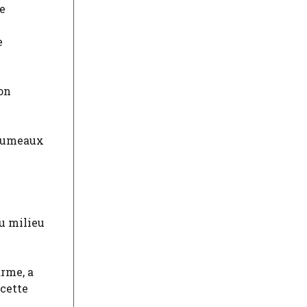
re
e
on
e jumeaux
u milieu
arme, a
 cette