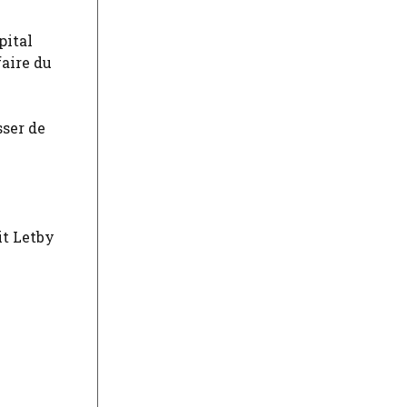
pital
faire du
sser de
it Letby