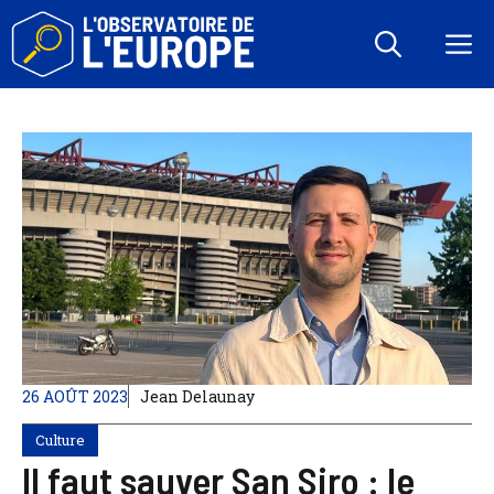
Aller
au
M
contenu
26 AOÛT 2023
Jean Delaunay
Culture
Il faut sauver San Siro : le