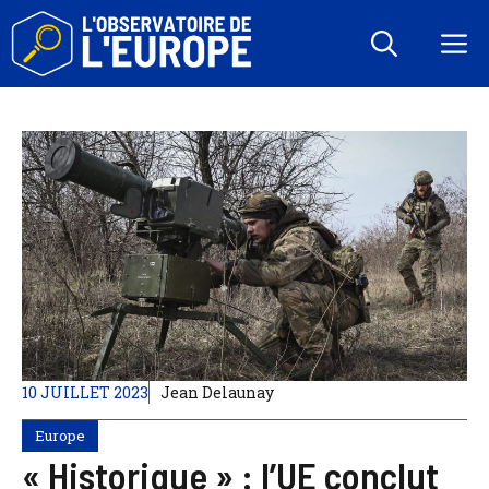
Aller
au
M
contenu
10 JUILLET 2023
Jean Delaunay
Europe
« Historique » : l’UE conclut