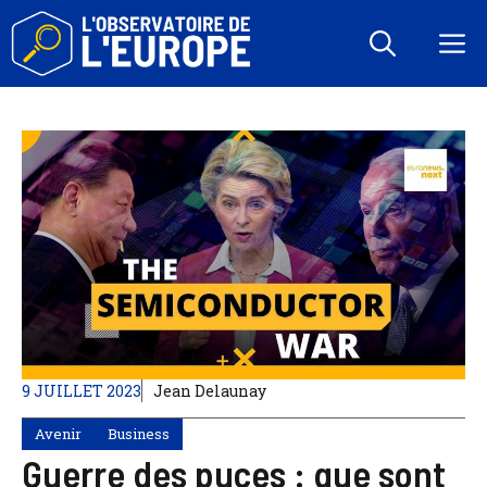
Aller
au
M
contenu
9 JUILLET 2023
Jean Delaunay
Avenir
Business
Guerre des puces : que sont