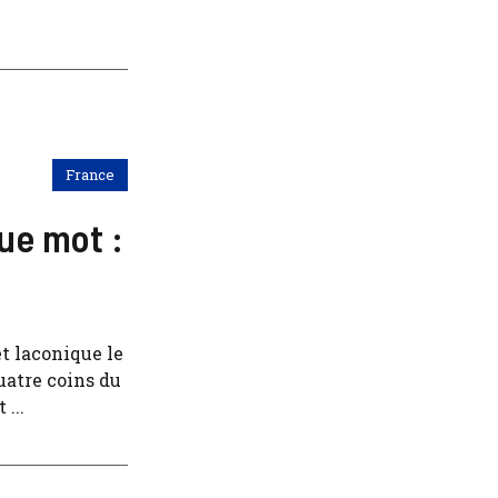
France
ue mot :
t laconique le
uatre coins du
...