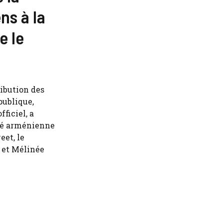
ns à la
e le
bution des
publique,
ficiel, a
té arménienne
eet, le
 et Mélinée