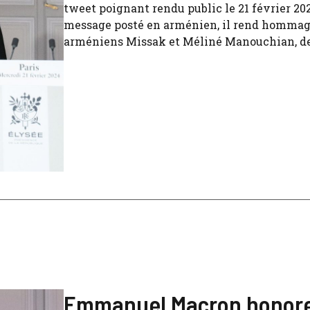
tweet poignant rendu public le 21 février 20
message posté en arménien, il rend hommag
arméniens Missak et Méliné Manouchian, deu
Emmanuel Macron honore