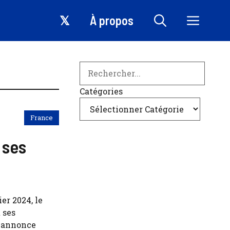
𝕏
À propos
Search
Catégories
France
 ses
er 2024, le
 ses
e annonce