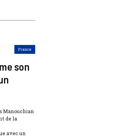
France
rme son
 un
s Manouchian
nt de la
ue avec un