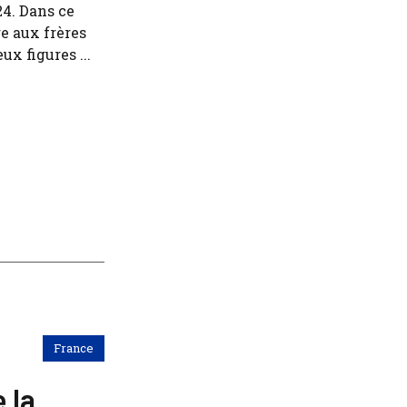
24. Dans ce
e aux frères
x figures ...
France
 la