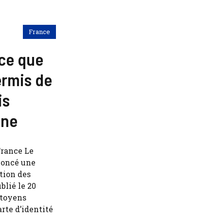
France
ce que
permis de
is
one
France Le
noncé une
tion des
blié le 20
itoyens
rte d’identité