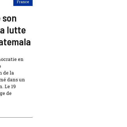
France
 son
a lutte
uatemala
mocratie en
o
 de la
rmé dans un
. Le 19
age de