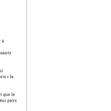
 à
ssants
ui
ris « la
t que le
leur pays