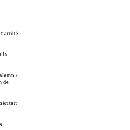
t arrêté
r la
ualemn »
n de
méritait
ue