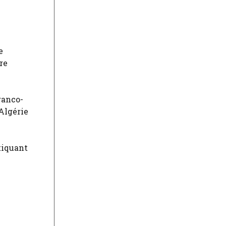
e
re
ranco-
Algérie
tiquant