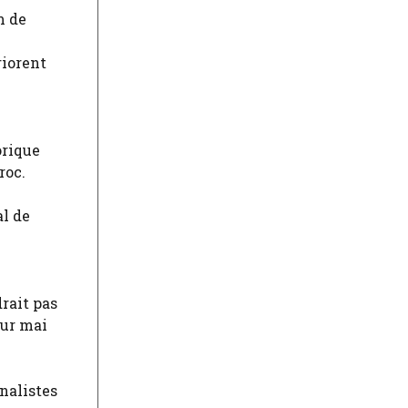
m de
riorent
orique
roc.
al de
rait pas
our mai
nalistes