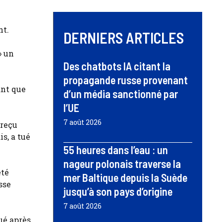
nt.
DERNIERS ARTICLES
» un
Des chatbots IA citant la
propagande russe provenant
ant que
d’un média sanctionné par
l’UE
7 août 2026
 reçu
s, a tué
55 heures dans l’eau : un
nageur polonais traverse la
été
mer Baltique depuis la Suède
sse
jusqu’à son pays d’origine
7 août 2026
ué après