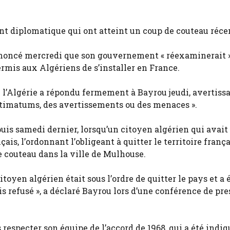
nt diplomatique qui ont atteint un coup de couteau réce
nnoncé mercredi que son gouvernement « réexaminerait 
rmis aux Algériens de s’installer en France.
e l’Algérie a répondu fermement à Bayrou jeudi, avertiss
ultimatums, des avertissements ou des menaces ».
uis samedi dernier, lorsqu’un citoyen algérien qui avait
s, l’ordonnant l’obligeant à quitter le territoire françai
e couteau dans la ville de Mulhouse.
toyen algérien était sous l’ordre de quitter le pays et a 
s refusé », a déclaré Bayrou lors d’une conférence de pre
especter son équipe de l’accord de 1968, qui a été indiq