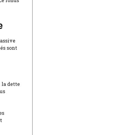
 Le fonds
e
assive
vés sont
 la dette
lus
es
t