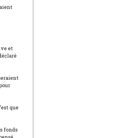
taient
ive et
déclaré
seraient
 pour
’est que
es fonds
épensé