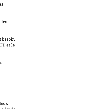
es
 des
t besoin
FD et le
es
 deux