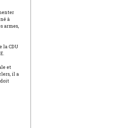
gmenter
iné à
s armes,
e la CDU
E.
ale et
ers, il a
 doit