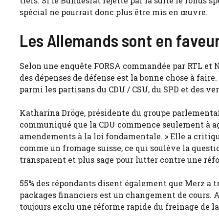
tiers. Si le Bundesrat rejette par la suite le fonds 
spécial ne pourrait donc plus être mis en œuvre.
Les Allemands sont en faveu
Selon une enquête FORSA commandée par RTL et N
des dépenses de défense est la bonne chose à faire.
parmi les partisans du CDU / CSU, du SPD et des ver
Katharina Dröge, présidente du groupe parlementair
communiqué que la CDU commence seulement à agir. 
amendements à la loi fondamentale. » Elle a critiqu
comme un fromage suisse, ce qui soulève la question
transparent et plus sage pour lutter contre une réf
55% des répondants disent également que Merz a trom
packages financiers est un changement de cours. Au
toujours exclu une réforme rapide du freinage de la