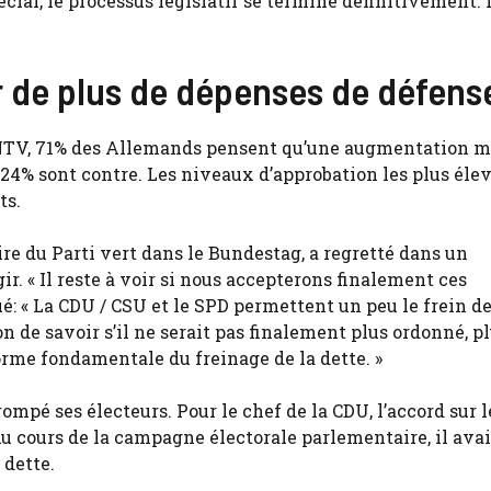
spécial, le processus législatif se termine définitivement.
r de plus de dépenses de défens
TV, 71% des Allemands pensent qu’une augmentation m
 24% sont contre. Les niveaux d’approbation les plus éle
ts.
e du Parti vert dans le Bundestag, a regretté dans un
« Il reste à voir si nous accepterons finalement ces
é: « La CDU / CSU et le SPD permettent un peu le frein de
 de savoir s’il ne serait pas finalement plus ordonné, p
orme fondamentale du freinage de la dette. »
pé ses électeurs. Pour le chef de la CDU, l’accord sur l
 cours de la campagne électorale parlementaire, il avai
 dette.