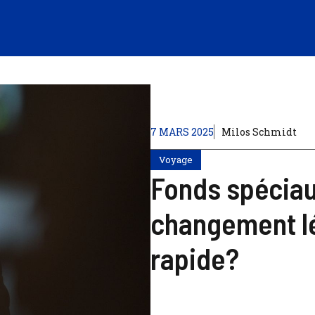
7 MARS 2025
Milos Schmidt
Voyage
Fonds spéciau
changement lég
rapide?