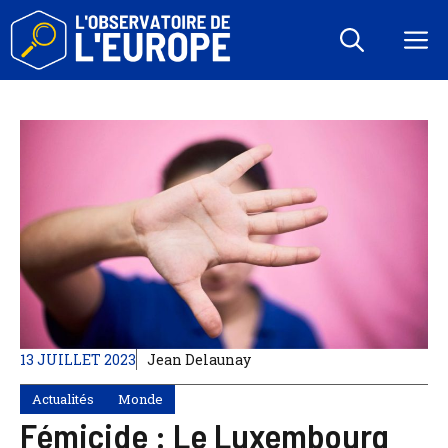
Aller
au
M
contenu
13 JUILLET 2023
Jean Delaunay
Actualités
Monde
Fémicide : Le Luxembourg