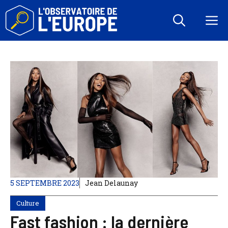
Aller
au
M
contenu
5 SEPTEMBRE 2023
Jean Delaunay
Culture
Fast fashion : la dernière