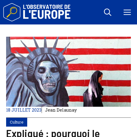
Aller
au
M
contenu
18 JUILLET 2023
Jean Delaunay
Culture
Expliqué : pourquoi le