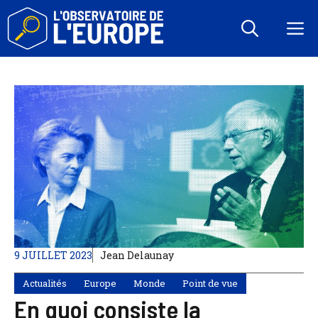
Aller
au
M
contenu
9 JUILLET 2023
Jean Delaunay
Actualités
Europe
Monde
Point de vue
En quoi consiste la