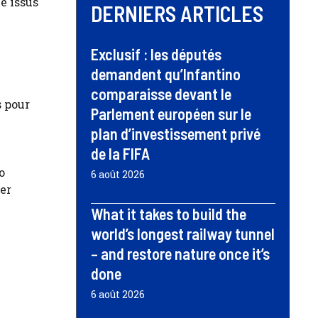
e issus
DERNIERS ARTICLES
Exclusif : les députés
demandent qu’Infantino
comparaisse devant le
s pour
Parlement européen sur le
plan d’investissement privé
de la FIFA
o
6 août 2026
er
What it takes to build the
world’s longest railway tunnel
– and restore nature once it’s
done
6 août 2026