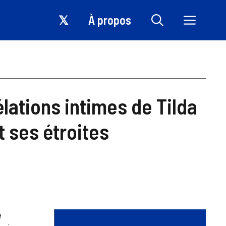
𝕏
À propos
élations intimes de Tilda
t ses étroites
e