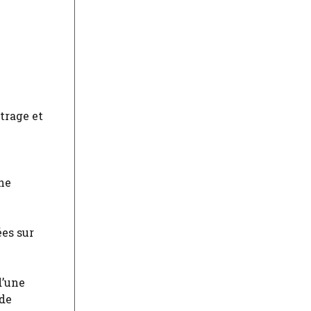
trage et
ne
es sur
d’une
 de