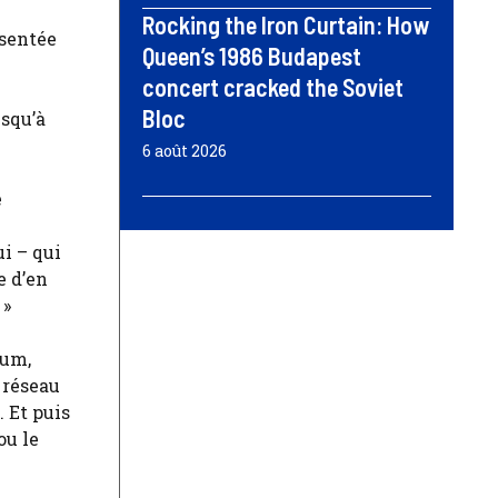
Rocking the Iron Curtain: How
ésentée
Queen’s 1986 Budapest
concert cracked the Soviet
Bloc
usqu’à
6 août 2026
e
i – qui
e d’en
 »
bum,
 réseau
. Et puis
ou le