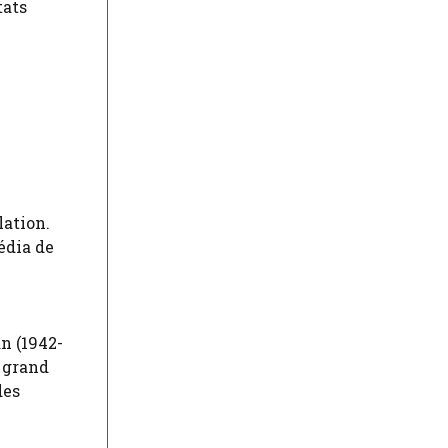
tats
lation.
édia de
n (1942-
r grand
des