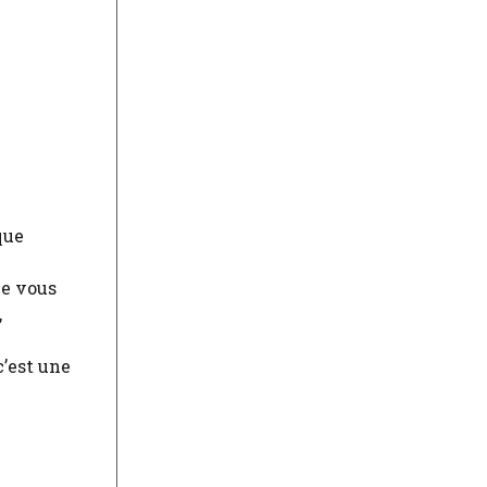
que
ue vous
,
e
c’est une