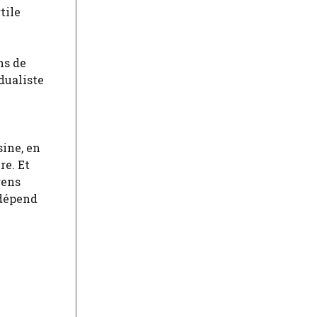
tile
ns de
dualiste
sine, en
re. Et
gens
 dépend