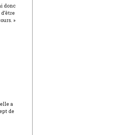
ai donc
d’être
ours. »
elle a
ept de