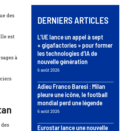
que des
DERNIERS ARTICLES
L’UE lance un appel à sept
lle est
« gigafactories » pour former
les technologies d’IA de
ysages à
nouvelle génération
6 août 2026
ciers
Adieu Franco Baresi : Milan
pleure une icône, le football
mondial perd une légende
tan
6 août 2026
 des
Eurostar lance une nouvelle