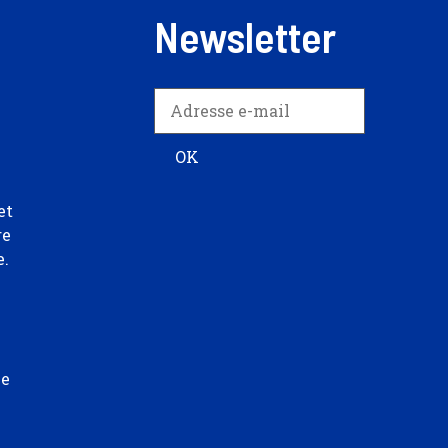
Newsletter
et
re
e.
ée