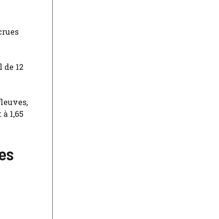
crues
l de 12
fleuves,
 à 1,65
des