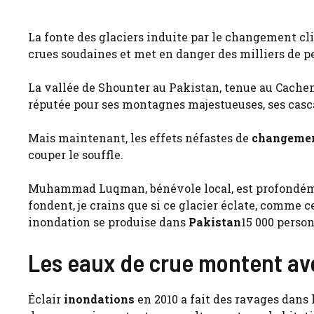
La fonte des glaciers induite par le changement cl
crues soudaines et met en danger des milliers de p
La vallée de Shounter au Pakistan, tenue au Cachemi
réputée pour ses montagnes majestueuses, ses cascad
Mais maintenant, les effets néfastes de
changemen
couper le souffle.
Muhammad Luqman, bénévole local, est profondément
fondent, je crains que si ce glacier éclate, comme ce
inondation se produise dans
Pakistan
15 000 person
Les eaux de crue montent ave
Éclair
inondations
en 2010 a fait des ravages dans 