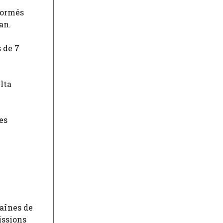
formés
an.
 de 7
lta
es
aînes de
issions