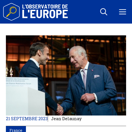
Aller
au
M
contenu
21 SEPTEMBRE 2023
Jean Delaunay
France