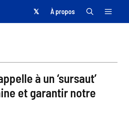
𝕏
À propos
pelle à un ‘sursaut’
ine et garantir notre