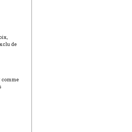
oix,
exclu de
er comme
s