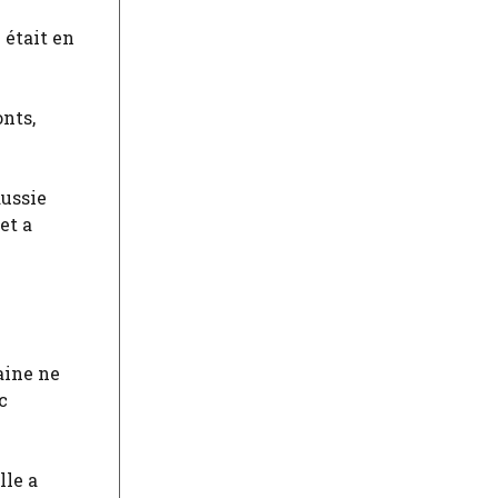
 était en
onts,
Russie
et a
aine ne
c
lle a