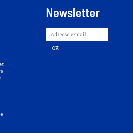
Newsletter
et
re
e.
ée