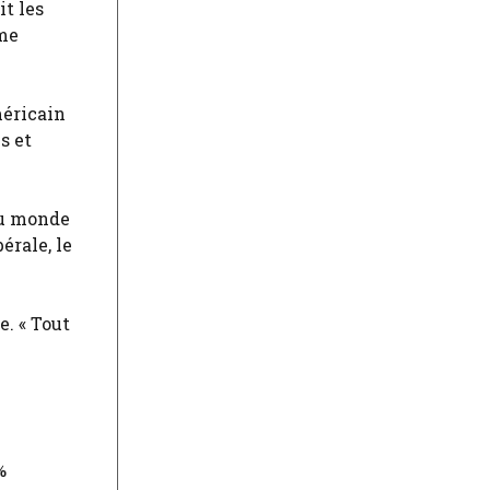
t les
ême
méricain
s et
du monde
érale, le
. « Tout
%