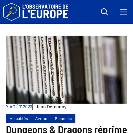
Aller
au
M
contenu
7 AOÛT 2023
Jean Delaunay
Actualités
Avenir
Business
Dungeons & Dragons réprime