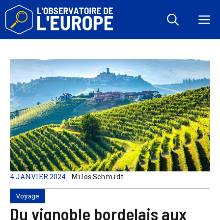
Aller
au
M
contenu
4 JANVIER 2024
Milos Schmidt
Voyage
Du vignoble bordelais aux