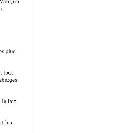
Ward, un
nt
es plus
t tout
neberges
 le fait
t les