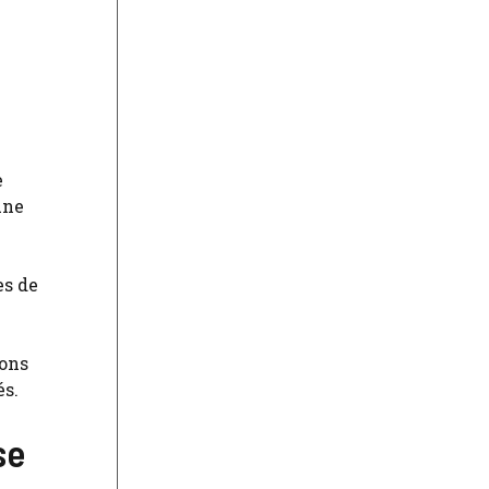
e
une
es de
ions
és.
se