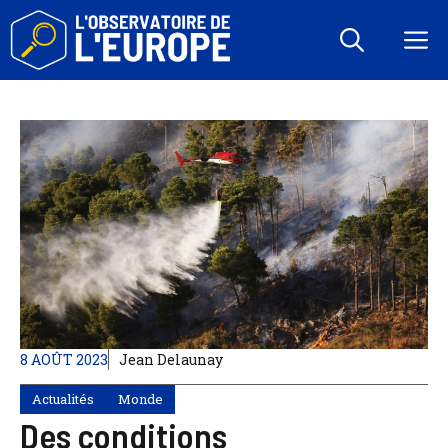
Aller
au
M
contenu
8 AOÛT 2023
Jean Delaunay
Actualités
Monde
Des conditions