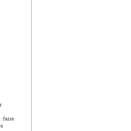
r
: faire
es