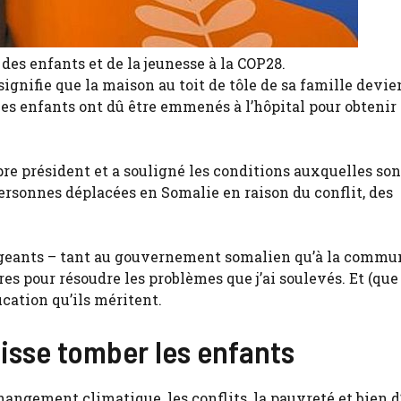
 des enfants et de la jeunesse à la COP28.
ignifie que la maison au toit de tôle de sa famille devie
es enfants ont dû être emmenés à l’hôpital pour obtenir 
opre président et a souligné les conditions auxquelles son
rsonnes déplacées en Somalie en raison du conflit, des
irigeants – tant au gouvernement somalien qu’à la comm
es pour résoudre les problèmes que j’ai soulevés. Et (que
ucation qu’ils méritent.
isse tomber les enfants
hangement climatique, les conflits, la pauvreté et bien d