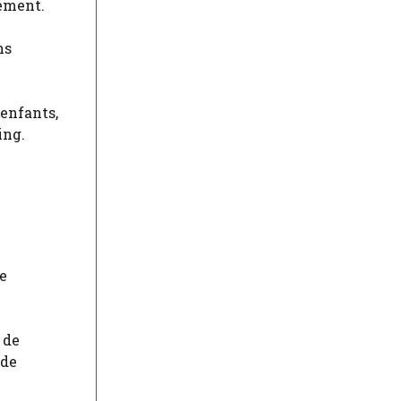
gement.
ns
enfants,
ing.
le
 de
 de