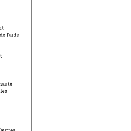
nt
de l’aide
t
unauté
 les
’autres