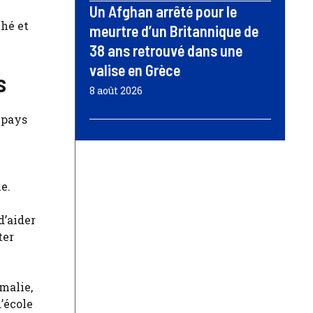
Un Afghan arrêté pour le
ché et
meurtre d’un Britannique de
38 ans retrouvé dans une
valise en Grèce
s
8 août 2026
 pays
e.
d’aider
ter
malie,
d’école