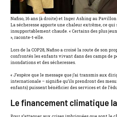
Nafiso, 16 ans (à droite) et Inger Ashing au Pavillon
La sécheresse apporte une chaleur extrême, ce qui s
insupportablement chaude. « Certains des plus jeun
», raconte-t-elle.
Lors de la COP28, Nafiso a croisé la route de son pr
confrontés les enfants vivant dans des camps de pe
inondations et des sécheresses.
« J’espère que le message que j’ai transmis aux d
internationale – signifie qu’ils prendront des mesur
enfants) puissent bénéficier des services et de l’éd
Le financement climatique la
Pour s’attaquer aux crises imbriquées que sont le c