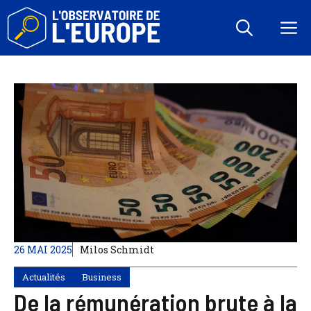
Aller
au
M
contenu
26 MAI 2025
Milos Schmidt
Actualités
Business
De la rémunération brute à la