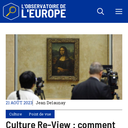
Aller
au
M
contenu
21 AOÛT 2023
Jean Delaunay
Culture
Point de vue
Culture Re-View : comment