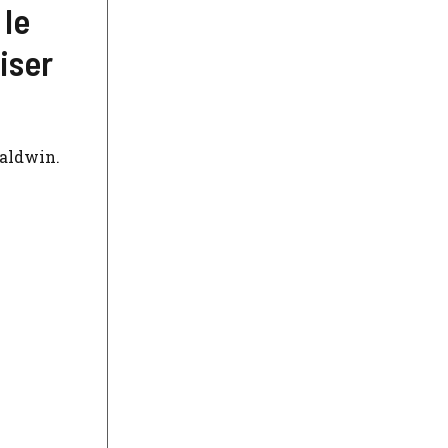
 le
iser
Baldwin.