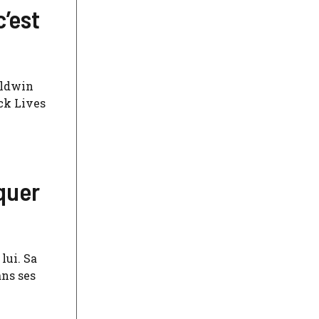
c’est
Baldwin
ck Lives
iquer
lui. Sa
ans ses