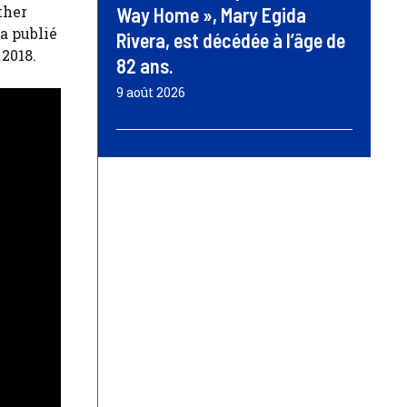
ther
Way Home », Mary Egida
 a publié
Rivera, est décédée à l’âge de
2018.
82 ans.
9 août 2026