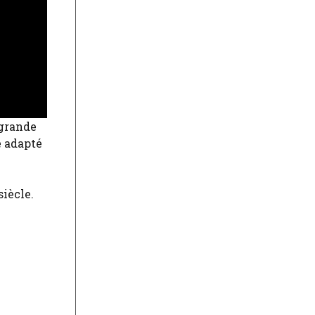
 grande
é adapté
siècle.