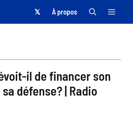
𝕏
À propos
voit-il de financer son
sa défense? | Radio