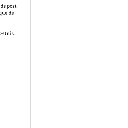
nds post-
nque de
s-Unis,