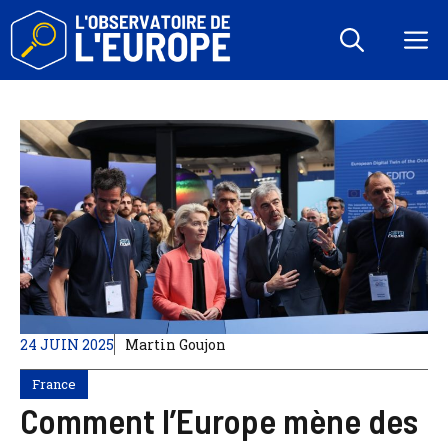
Aller
au
M
contenu
24 JUIN 2025
Martin Goujon
France
Comment l’Europe mène des