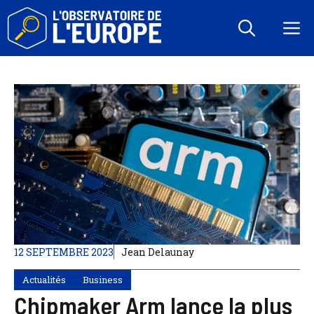
Aller
au
M
contenu
12 SEPTEMBRE 2023
Jean Delaunay
Actualités
Business
Chipmaker Arm lance la plus