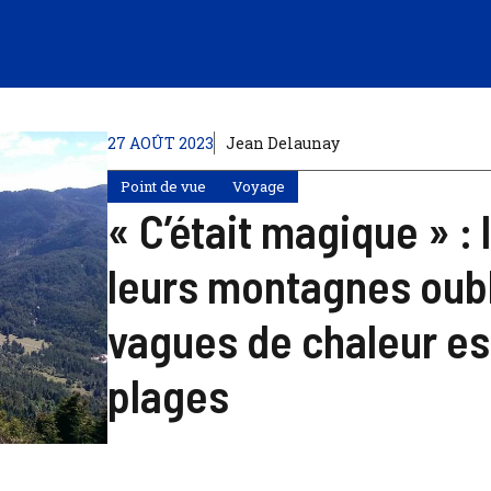
27 AOÛT 2023
Jean Delaunay
Point de vue
Voyage
« C’était magique » :
leurs montagnes oubl
vagues de chaleur es
plages