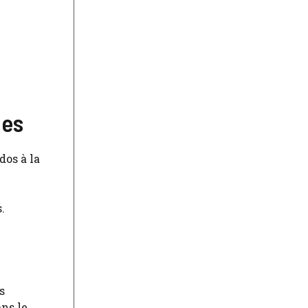
ues
dos à la
.
s
ns le