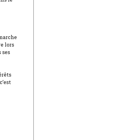
 marche
e lors
s ses
érêts
c’est