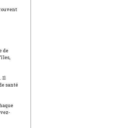
trouvent
e de
îles,
 Il
 de santé
chaque
Avez-