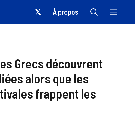
𝕏
À propos
 les Grecs découvrent
iées alors que les
tivales frappent les