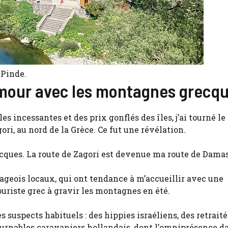
 Pinde.
amour avec les montagnes grecq
es incessantes et des prix gonflés des îles, j’ai tourné le 
ori, au nord de la Grèce. Ce fut une révélation.
cques. La route de Zagori est devenue ma route de Damas
llageois locaux, qui ont tendance à m’accueillir avec une
ouriste grec à gravir les montagnes en été.
s suspects habituels : des hippies israéliens, des retraité
urnables caravaniers hollandais, dont l’omniprésence da