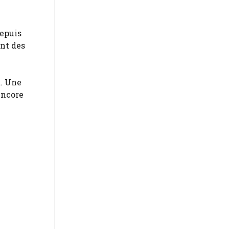
depuis
nt des
d. Une
encore