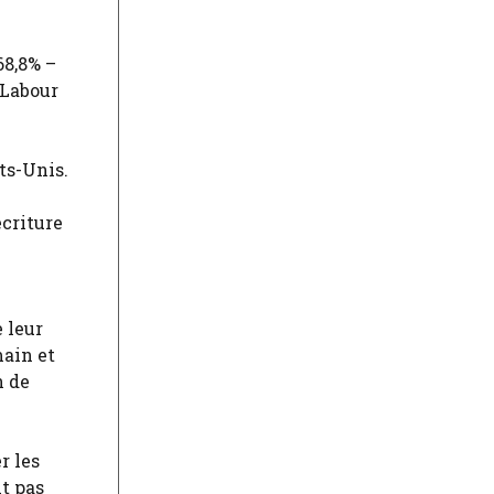
68,8% –
 Labour
ts-Unis.
écriture
 leur
main et
n de
r les
t pas