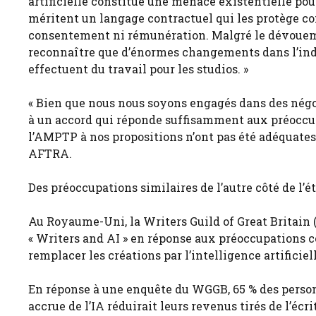
artificielle constitue une menace existentielle pour
méritent un langage contractuel qui les protège cont
consentement ni rémunération. Malgré le dévoueme
reconnaître que d’énormes changements dans l’indu
effectuent du travail pour les studios. »
« Bien que nous nous soyons engagés dans des négoc
à un accord qui réponde suffisamment aux préoccupa
l’AMPTP à nos propositions n’ont pas été adéquates 
AFTRA.
Des préoccupations similaires de l’autre côté de l’é
Au Royaume-Uni, la Writers Guild of Great Britain 
« Writers and AI » en réponse aux préoccupations 
remplacer les créations par l’intelligence artificiell
En réponse à une enquête du WGGB, 65 % des personn
accrue de l’IA réduirait leurs revenus tirés de l’écri