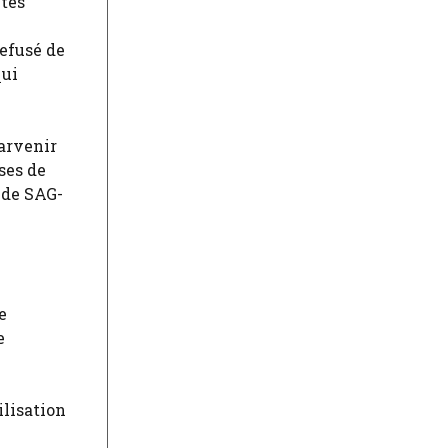
ètes
efusé de
qui
arvenir
ses de
 de SAG-
e
e
ilisation