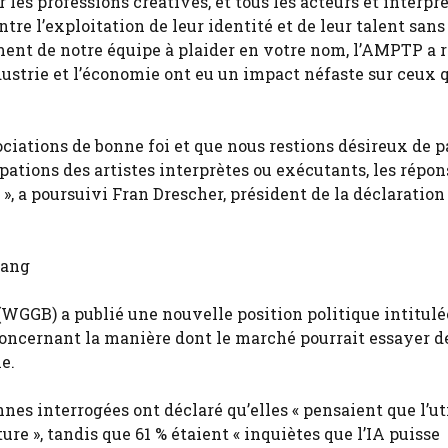
 les professions créatives, et tous les acteurs et interpr
re l’exploitation de leur identité et de leur talent sans
nt de notre équipe à plaider en votre nom, l’AMPTP a r
strie et l’économie ont eu un impact néfaste sur ceux 
iations de bonne foi et que nous restions désireux de p
tions des artistes interprètes ou exécutants, les répon
», a poursuivi Fran Drescher, président de la déclaration
tang
(WGGB) a publié une nouvelle position politique intitulé
concernant la manière dont le marché pourrait essayer d
e.
es interrogées ont déclaré qu’elles « pensaient que l’ut
ture », tandis que 61 % étaient « inquiètes que l’IA puisse