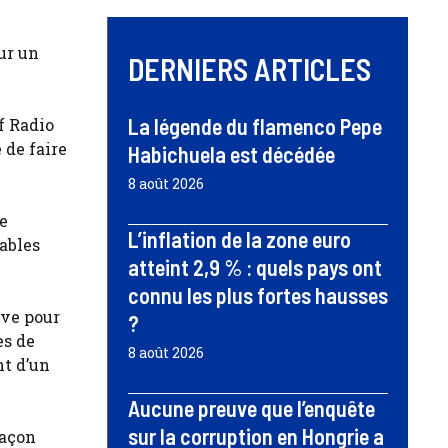
sur un
DERNIERS ARTICLES
La légende du flamenco Pepe
f Radio
 de faire
Habichuela est décédée
8 août 2026
re
L’inflation de la zone euro
ables
atteint 2,9 % : quels pays ont
connu les plus fortes hausses
ève pour
?
es de
8 août 2026
nt d’un
Aucune preuve que l’enquête
sur la corruption en Hongrie a
façon