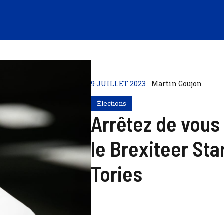
9 JUILLET 2023
Martin Goujon
Élections
Arrêtez de vous 
le Brexiteer St
Tories