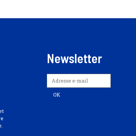
Newsletter
et
re
e.