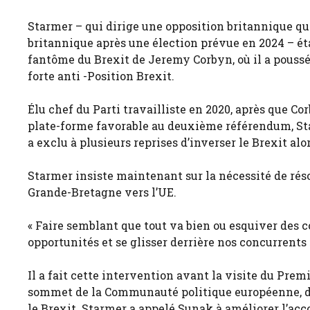
Starmer – qui dirige une opposition britannique q
britannique après une élection prévue en 2024 – ét
fantôme du Brexit de Jeremy Corbyn, où il a poussé 
forte anti -Position Brexit.
Élu chef du Parti travailliste en 2020, après que Co
plate-forme favorable au deuxième référendum, Star
a exclu à plusieurs reprises d’inverser le Brexit alo
Starmer insiste maintenant sur la nécessité de réso
Grande-Bretagne vers l’UE.
« Faire semblant que tout va bien ou esquiver des c
opportunités et se glisser derrière nos concurrents 
Il a fait cette intervention avant la visite du Prem
sommet de la Communauté politique européenne, de
le Brexit. Starmer a appelé Sunak à améliorer l’ac