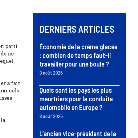
DERNIERS ARTICLES
Économie de la crème glacée
n parti
 de ne
: combien de temps faut-il
lequel
travailler pour une boule ?
8 août 2026
er a fait
Quels sont les pays les plus
auxquels
usses
meurtriers pour la conduite
automobile en Europe ?
8 août 2026
ela
L’ancien vice-président de la