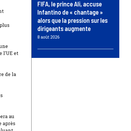
FIFA, le prince Ali, accuse
nt
Infantino de « chantage »
e
alors que la pression sur les
plus
dirigeants augmente
8 août 2026
 une
 l’UE et
re de la
es
pera au
e après
cluant