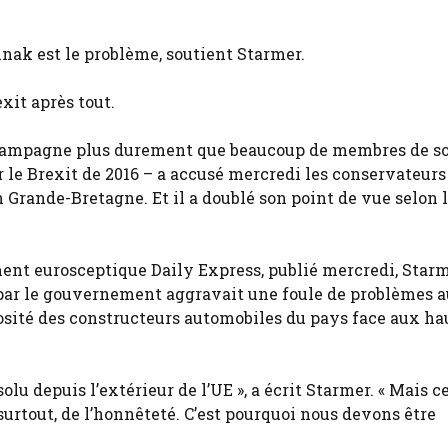
unak est le problème, soutient Starmer.
xit après tout.
it campagne plus durement que beaucoup de membres de so
r le Brexit de 2016 – a accusé mercredi les conservateurs
en Grande-Bretagne. Et il a doublé son point de vue selon 
ment eurosceptique Daily Express, publié mercredi, Starm
» par le gouvernement aggravait une foule de problèmes 
osité des constructeurs automobiles du pays face aux ha
olu depuis l’extérieur de l’UE », a écrit Starmer. « Mais c
surtout, de l’honnêteté. C’est pourquoi nous devons être