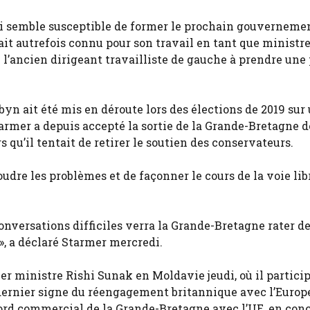
ui semble susceptible de former le prochain gouverneme
ait autrefois connu pour son travail en tant que ministr
l’ancien dirigeant travailliste de gauche à prendre une 
rbyn ait été mis en déroute lors des élections de 2019 sur
mer a depuis accepté la sortie de la Grande-Bretagne de
rs qu’il tentait de retirer le soutien des conservateurs.
udre les problèmes et de façonner le cours de la voie lib
onversations difficiles verra la Grande-Bretagne rater d
», a déclaré Starmer mercredi.
ier ministre Rishi Sunak en Moldavie jeudi, où il partici
rnier signe du réengagement britannique avec l’Europ
cord commercial de la Grande-Bretagne avec l’UE, en con