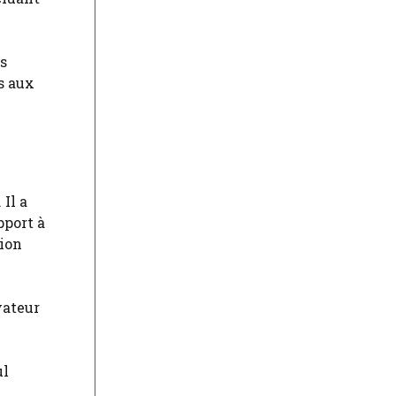
es
s aux
Il a
pport à
tion
vateur
ul