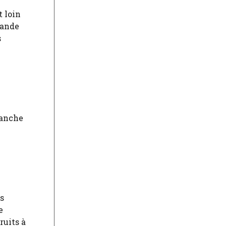
t loin
iande
s
tranche
s
e
ruits à