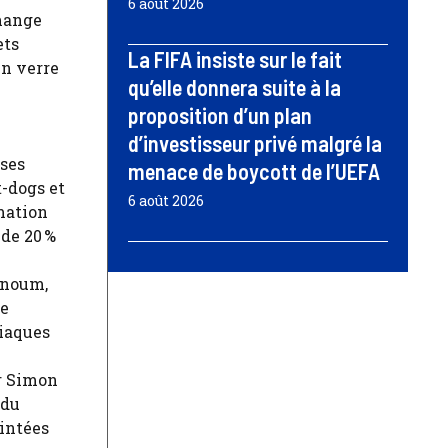
6 août 2026
 mange
ets
La FIFA insiste sur le fait
un verre
qu’elle donnera suite à la
proposition d’un plan
d’investisseur privé malgré la
sses
menace de boycott de l’UEFA
t-dogs et
6 août 2026
mation
 de 20 %
nnoum,
se
diaques
Dr Simon
 du
intées