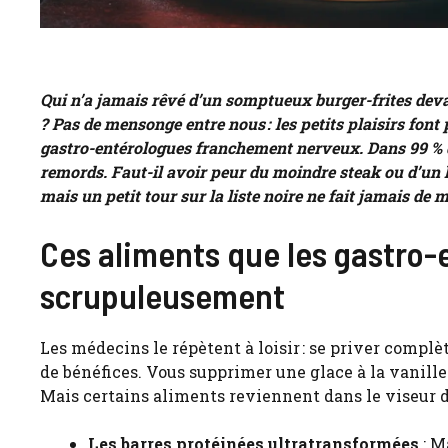
Qui n’a jamais rêvé d’un somptueux burger-frites deva
? Pas de mensonge entre nous : les petits plaisirs font p
gastro-entérologues franchement nerveux. Dans 99 % des 
remords. Faut-il avoir peur du moindre steak ou d’un 
mais un petit tour sur la liste noire ne fait jamais de ma
Ces aliments que les gastro-
scrupuleusement
Les médecins le répètent à loisir : se priver compl
de bénéfices. Vous supprimer une glace à la vanille ?
Mais certains aliments reviennent dans le viseur de
Les barres protéinées ultratransformées
: M