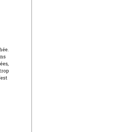
hée.
ans
ées,
trop
’est