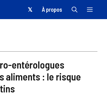
𝕏
À propos
ro-entérologues
 aliments : le risque
tins