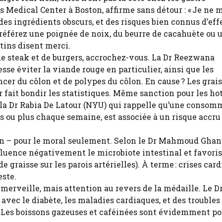
s Medical Center à Boston, affirme sans détour : « Je ne
 des ingrédients obscurs, et des risques bien connus d’eff
référez une poignée de noix, du beurre de cacahuète ou 
estins disent merci.
e steak et de burgers, accrochez-vous. La Dr Reezwana
e éviter la viande rouge en particulier, ainsi que les
cer du côlon et de polypes du côlon. En cause ? Les grai
ur fait bondir les statistiques. Même sanction pour les ho
 la Dr Rabia De Latour (NYU) qui rappelle qu’une consom
s ou plus chaque semaine, est associée à un risque accru
 bon – pour le moral seulement. Selon le Dr Mahmoud Gha
nfluence négativement le microbiote intestinal et favori
e graisse sur les parois artérielles). À terme : crises car
este.
 à merveille, mais attention au revers de la médaille. Le 
vec le diabète, les maladies cardiaques, et des troubles
 Les boissons gazeuses et caféinées sont évidemment po