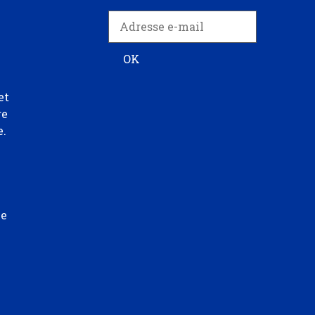
et
re
e.
ée