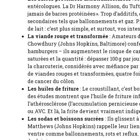
entérologues. La Dr Harmony Allison, du Tuft
jamais de barres protéinées ». Trop d’additifs,
secondaires tels que ballonnements et gaz. P
de lait : c’est plus simple, et surtout, vos int
La viande rouge et transformée
: Amateurs d
Chowdhury (Johns Hopkins, Baltimore) confess
hamburgers – ils augmentent le risque de can
saturées et la quantité : dépasser 100 g par jo
la charcuterie, considérés avec méfiance par
de viandes rouges et transformées, quatre foi
de cancer du côlon.
Les huiles de friture
: Le croustillant, c’est
des études montrent que l’huile de friture i
l’athérosclérose (l’accumulation pernicieuse d
ou AVC. Et là, la frite devient vraiment indig
Les sodas et boissons sucrées
: Ils glissent
Matthews (Johns Hopkins) rappelle leur lien a
ventre comme ballonnements, rots et reflux.