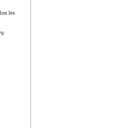
lon les
70