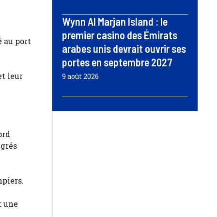
Wynn Al Marjan Island : le
premier casino des Émirats
é au port
arabes unis devrait ouvrir ses
portes en septembre 2027
t leur
9 août 2026
ord
egrés
mpiers.
t une