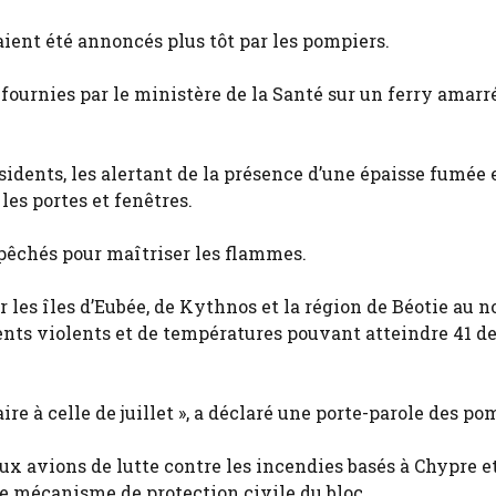
ient été annoncés plus tôt par les pompiers.
fournies par le ministère de la Santé sur un ferry amarr
idents, les alertant de la présence d’une épaisse fumée e
les portes et fenêtres.
pêchés pour maîtriser les flammes.
 les îles d’Eubée, de Kythnos et la région de Béotie au n
nts violents et de températures pouvant atteindre 41 d
aire à celle de juillet », a déclaré une porte-parole des po
x avions de lutte contre les incendies basés à Chypre e
le mécanisme de protection civile du bloc.