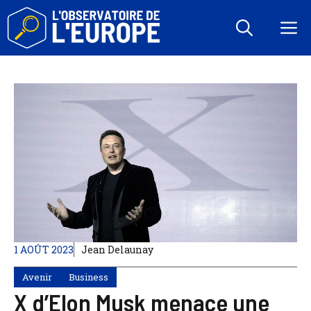
Aller
au
M
contenu
1 AOÛT 2023
Jean Delaunay
Avenir
Business
X d’Elon Musk menace une