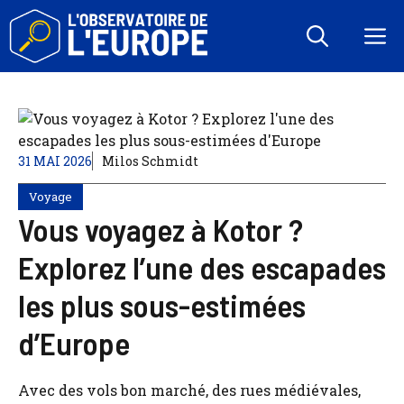
Aller
au
M
contenu
31 MAI 2026
Milos Schmidt
Voyage
Vous voyagez à Kotor ?
Explorez l’une des escapades
les plus sous-estimées
d’Europe
Avec des vols bon marché, des rues médiévales,