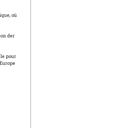
ique, où
von der
ble pour
’Europe