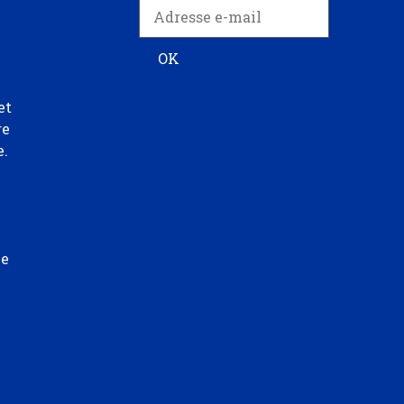
et
re
e.
ée