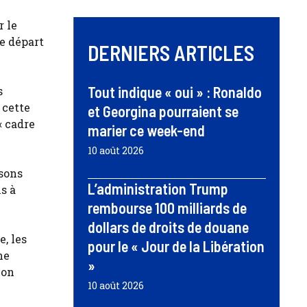
 le
e départ
DERNIERS ARTICLES
Tout indique « oui » : Ronaldo
s
 cette
et Georgina pourraient se
« cadre
marier ce week-end
10 août 2026
osons
L’administration Trump
s à
rembourse 100 milliards de
dollars de droits de douane
, les
pour le « Jour de la Libération
ne
»
ion
10 août 2026