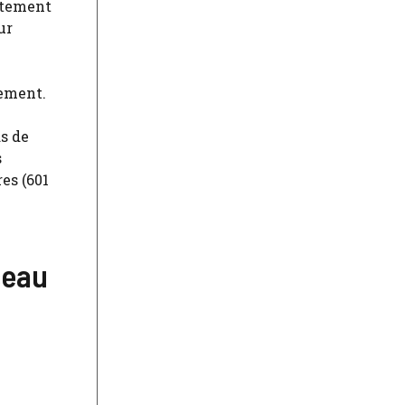
estement
ur
pement.
s de
s
es (601
seau