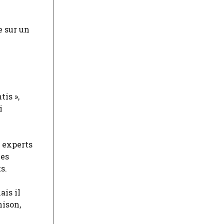
e sur un
is »,
i
s experts
Des
s.
ais il
nison,