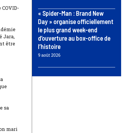
e COVID-
« Spider-Man : Brand New
Day » organise officiellement
le plus grand week-end
andémie
é Jara,
d’ouverture au box-office de
nt être
l’histoire
9 août 2026
sa
que
e sa
son mari