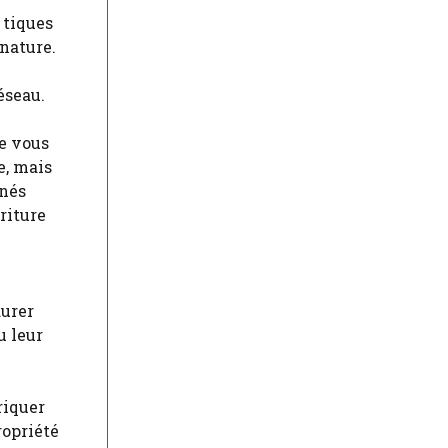
 tiques
nature.
éseau.
de vous
e, mais
nnés
riture
durer
u leur
riquer
ropriété