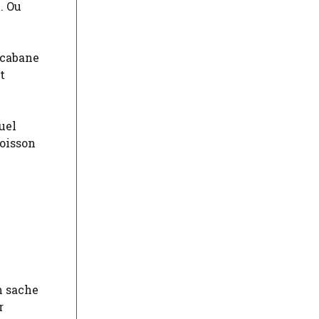
. Ou
 cabane
t
quel
poisson
n sache
r