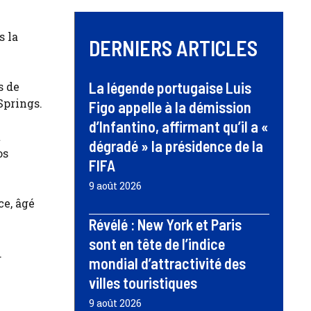
s la
DERNIERS ARTICLES
La légende portugaise Luis
s de
Springs.
Figo appelle à la démission
d’Infantino, affirmant qu’il a «
t
dégradé » la présidence de la
os
FIFA
9 août 2026
ce, âgé
Révélé : New York et Paris
sont en tête de l’indice
.
mondial d’attractivité des
villes touristiques
9 août 2026