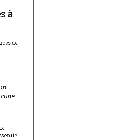
s à
ences de
 un
aucune
ux
ssentiel