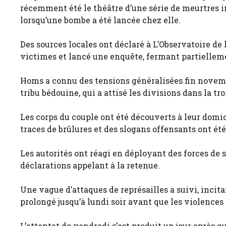
récemment été le théâtre d’une série de meurtres i
lorsqu’une bombe a été lancée chez elle.
Des sources locales ont déclaré à L’Observatoire de l
victimes et lancé une enquête, fermant partielleme
Homs a connu des tensions généralisées fin novemb
tribu bédouine, qui a attisé les divisions dans la tro
Les corps du couple ont été découverts à leur domic
traces de brûlures et des slogans offensants ont ét
Les autorités ont réagi en déployant des forces de 
déclarations appelant à la retenue.
Une vague d’attaques de représailles a suivi, incit
prolongé jusqu’à lundi soir avant que les violences 
L’attentat de vendredi s’est produit un jour après 