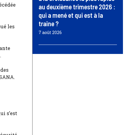
décédée
au deuxième trimestre 2026 :
qui a mené et qui est à la
traîne ?
cué les
7 août 2026
tante
.
 des
e SANA.
ui s’est
sécurité