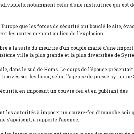
ndividuels, notamment celui d’une institutrice qui est 
’Europe que les forces de sécurité ont bouclé le site, éva
nt les routes menant au lieu de l’explosion.
re à la suite du meurtre d’un couple marié d’une impor
isième ville la plus grande et la plus diversifiée de Syrie
ile, dans le sud de Homs. Le corps de l’épouse présentait
é trouvés sur les lieux, selon l’agence de presse syrienn
sécurité, en imposant un couvre-feu et en publiant des
ant les autorités à imposer un couvre-feu dimanche soir q
ne s’apaisent, a rapporté l’agence.
que les forces syriennes ont mis en place des mesures de 