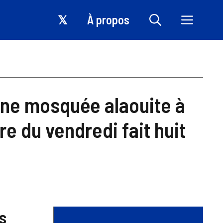
𝕏
À propos
une mosquée alaouite à
e du vendredi fait huit
s