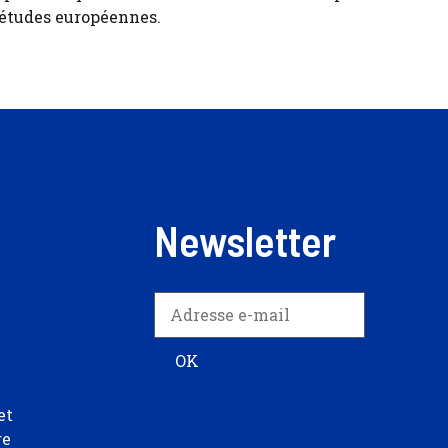
 études européennes.
Newsletter
et
re