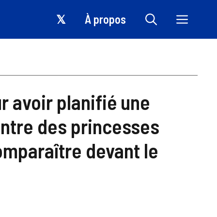
𝕏
À propos
 avoir planifié une
ontre des princesses
omparaître devant le