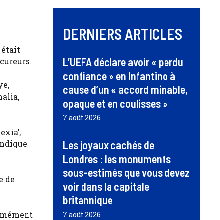
DERNIERS ARTICLES
 était
L’UEFA déclare avoir « perdu
cureurs.
confiance » en Infantino à
ye,
cause d’un « accord minable,
alia,
opaque et en coulisses »
7 août 2026
exia’,
 indique
Les joyaux cachés de
Londres : les monuments
sous-estimés que vous devez
e de
voir dans la capitale
britannique
formément
7 août 2026