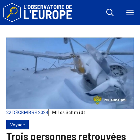
Aller
au
M
contenu
22 DÉCEMBRE 2024
Milos Schmidt
Voyage
Trois personnes retrouvées