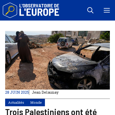
Aller
au
M
contenu
28 JUIN 2025
Jean Delaunay
Actualités
Monde
Trois Palestiniens ont été