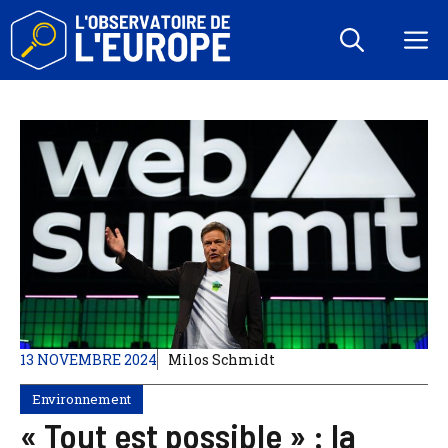
Aller
au
M
contenu
13 NOVEMBRE 2024
Milos Schmidt
Environnement
« Tout est possible » : la