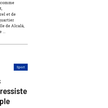
d comme
t,
rel et de
quartier
le de Alcalá,
...
Sport
s
ressiste
ple