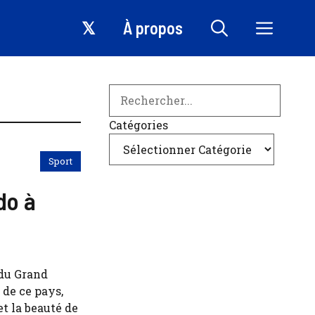
𝕏
À propos
Search
Catégories
Sport
do à
ndu Grand
 de ce pays,
et la beauté de