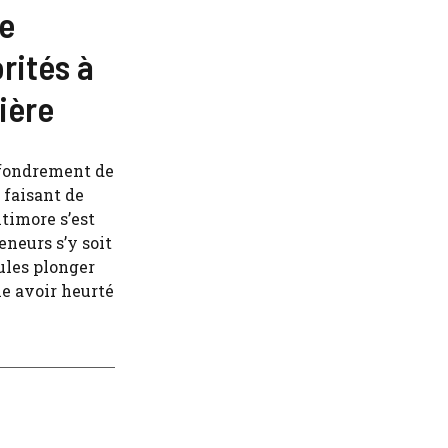
de
rités à
vière
effondrement de
faisant de
timore s’est
eneurs s’y soit
ules plonger
le avoir heurté