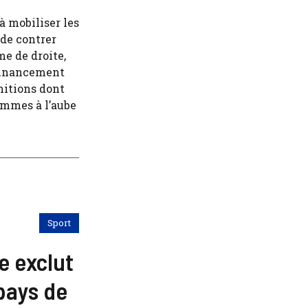
à mobiliser les
de contrer
e de droite,
 financement
nitions dont
sommes à l’aube
Sport
e exclut
pays de