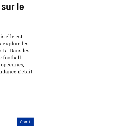
 sur le
is elle est
 explore les
ita. Dans les
e football
ropéennes,
endance n’était
Sport