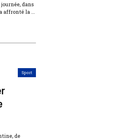
 journée, dans
 affronté la ...
Sport
er
e
ntine, de