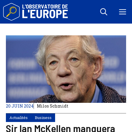
Aller
au
M
contenu
20 JUIN 2024
Milos Schmidt
Actualités
Business
Sir Ian McKellen manquera