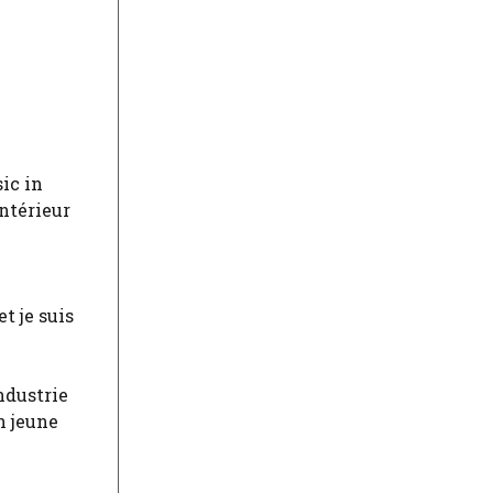
ic in
intérieur
n
et je suis
ndustrie
n jeune