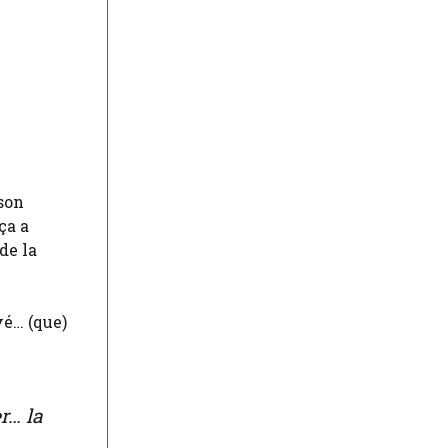
nson
ça a
de la
vé… (que)
r… la