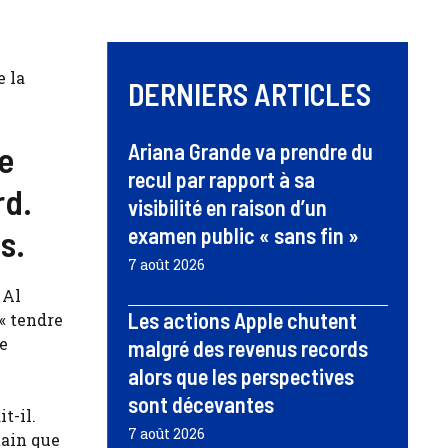
e la
DERNIERS ARTICLES
e
Ariana Grande va prendre du
recul par rapport à sa
rd.
visibilité en raison d’un
s.
examen public « sans fin »
7 août 2026
 Al
Les actions Apple chutent
« tendre
he
malgré des revenus records
alors que les perspectives
sont décevantes
t-il.
7 août 2026
tain que