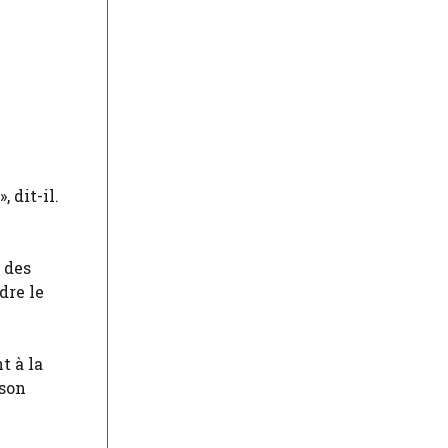
 dit-il.
 des
dre le
t à la
nson