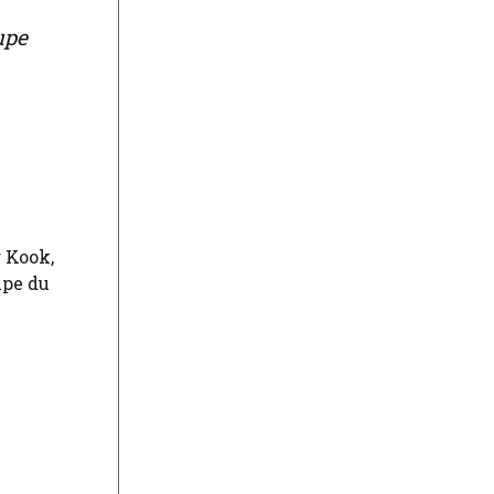
upe
g Kook,
upe du